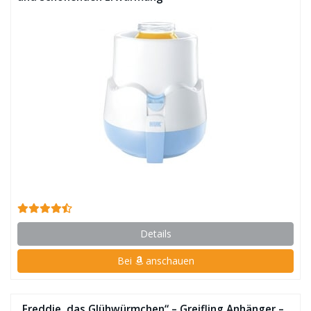
Details
Bei
anschauen
„Freddie, das Glühwürmchen“ – Greifling Anhänger –