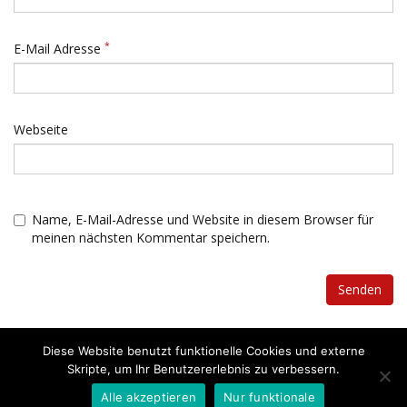
*
E-Mail Adresse
Webseite
Name, E-Mail-Adresse und Website in diesem Browser für
meinen nächsten Kommentar speichern.
Diese Website benutzt funktionelle Cookies und externe
Skripte, um Ihr Benutzererlebnis zu verbessern.
Copyright © 2020 - was-brauchen-babys.de
Datenschutzerklärung
Impressum
Alle akzeptieren
Nur funktionale